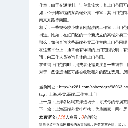
作室，由于交通便利、订单量较大，其上门范围可
如，位于陆家嘴的某高端外卖工作室，其上门范围
南京东路等商圈。
相反，一些规模较小或者刚起步的工作室，上门范
街道。比如，在虹口区的一个新成立的高端外卖工
那么，如何查询这些高端外卖工作室的上门范围呢
在这些平台上，通常会有详细的上门范围说明，有
话，向工作人员咨询具体的上门范围。
在查询上门范围时，消费者还需要注意一些细节。
对于一些偏远地区可能会收取额外的配送费用。所
当前网址：http://hz281.com/shhczdgzs/98063.ht
tag：上海,外卖,高端,工作室,上门
上一篇：
上海各区喝茶海选场子，寻找你的专属茶
下一篇：
上海高端外卖排行榜，优质商家一网打尽
136
0
发表评论
(
人查看
，
条评论)
请自觉遵守互联网相关的政策法规，严禁发布色情、暴力