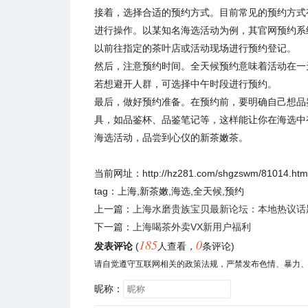
接着，选择合适的预约方式。目前常见的预约方式有
进行操作。以某知名海选活动为例，其官网预约系
以前往指定的茶叶店或活动现场进行预约登记。
然后，注意预约时间。全天候预约意味着活动在一
若想避开人群，可选择中午时段进行预约。
最后，做好预约准备。在预约前，要明确自己想品
具，如品鉴杯、品鉴笔记等，这样能让你在海选中
海选活动，品尝到心仪的新茶嫩茶。
当前网址：http://hz281.com/shgzswm/81014.htm
tag：上海,新茶嫩,海选,全天候,预约
上一篇：
上海水磨贵族宝贝最新论坛：本地热议话
下一篇：
上海喝茶外卖VX新用户福利
185
0
发表评论
(
人查看
，
条评论)
请自觉遵守互联网相关的政策法规，严禁发布色情、暴力
昵称：